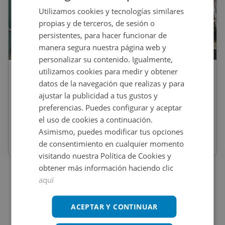
Utilizamos cookies y tecnologías similares
propias y de terceros, de sesión o
persistentes, para hacer funcionar de
1
/
8
manera segura nuestra página web y
personalizar su contenido. Igualmente,
utilizamos cookies para medir y obtener
80.000
€
datos de la navegación que realizas y para
Piso En Venta En BETOLAZA, 62, Bilbao
ajustar la publicidad a tus gustos y
preferencias. Puedes configurar y aceptar
el uso de cookies a continuación.
REF
:
9206_2102_PE0001
Asimismo, puedes modificar tus opciones
de consentimiento en cualquier momento
50
m
2
visitando nuestra Política de Cookies y
obtener más información haciendo clic
aquí
ACEPTAR Y CONTINUAR