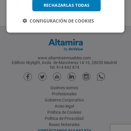
RECHAZARLAS TODAS
CONFIGURACIÓN DE COOKIES
www.altamirainmuebles.com
Edificio Skylight, Avda. de Manoteras 14-16, 28050 Madrid
Tel.:914 842 874
Quiénes somos
Profesionales
Gobierno Corporativo
Aviso legal
Política de Cookies
Política de Privacidad
Bases Notariales
CONTÁCTANOS
914 842 874