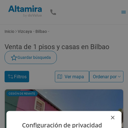
Inicio
Vizcaya
Bilbao
Venta de
1
pisos y casas
en Bilbao
Guardar búsqueda
Filtros
Ver mapa
Ordenar por
CESIÓN DE REMATE
×
Configuración de privacidad