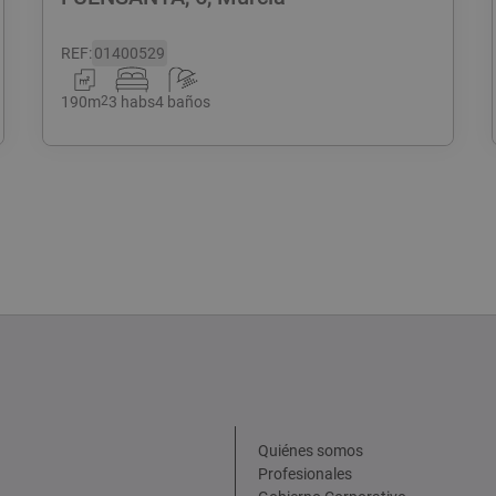
REF
:
01400529
190
m
2
3 habs
4 baños
Quiénes somos
Profesionales