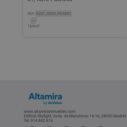
REF
:
9201_0009_PE0001
169
m
2
www.altamirainmuebles.com
Edificio Skylight, Avda. de Manoteras 14-16, 28050 Madrid
Tel.:914 842 874