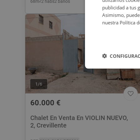
68
m
2
2 habs
2 baños
publicidad a tus 
Asimismo, puedes
nuestra Política 
CONFIGURAC
1
/
6
60.000
€
Chalet En Venta En VIOLIN NUEVO,
2, Crevillente