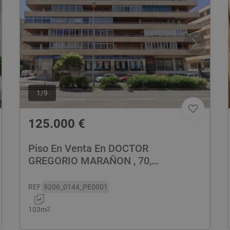
1
/
9
125.000
€
Piso En Venta En DOCTOR
GREGORIO MARAÑON , 70,
Torrevieja
REF
:
9206_0144_PE0001
103
m
2