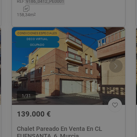
REF
:
9186_0412_PE0001
158,34
m
2
CONDICIONES ESPECIALES
DECO VIRTUAL
OCUPADO
1
/
31
139.000
€
Chalet Pareado En Venta En CL
FUENSANTA, 6, Murcia