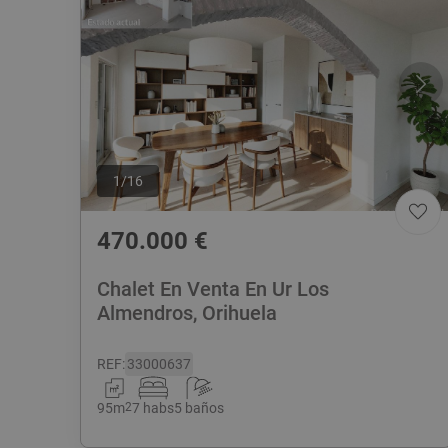
1
/
16
470.000
€
Chalet En Venta En Ur Los
Almendros, Orihuela
REF
:
33000637
95
m
2
7 habs
5 baños