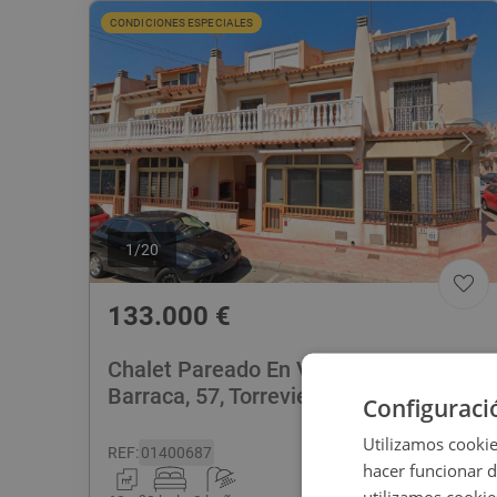
CONDICIONES ESPECIALES
1
/
20
133.000
€
Chalet Pareado En Venta En Cl La
Barraca, 57, Torrevieja
Configuraci
Utilizamos cookie
REF
:
01400687
hacer funcionar 
utilizamos cookie