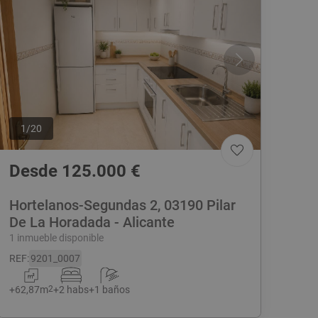
1
/
20
Desde
125.000
€
Hortelanos-Segundas 2, 03190 Pilar
De La Horadada - Alicante
1 inmueble disponible
REF
:
9201_0007
+
62,87
m
2
+
2 habs
+
1 baños