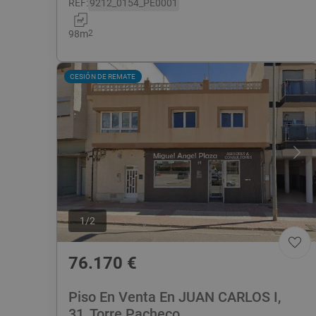
REF
:
9212_0154_PE0001
98
m
2
CESIÓN DE REMATE
1
/
2
76.170
€
Piso En Venta En JUAN CARLOS I,
31, Torre Pacheco