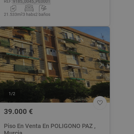
REF
:
9185_0045_PE0001
21.533
m
2
3 habs
2 baños
1
/
2
39.000
€
Piso En Venta En POLIGONO PAZ ,
Murcia