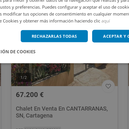
196
m
2
3 habs
2 baños
gustos y preferencias. Puedes configurar y aceptar el uso de cooki
 modificar tus opciones de consentimiento en cualquier moment
CESIÓN DE REMATE
de Cookies y obtener más información haciendo clic
aquí
RECHAZARLAS TODAS
ACEPTAR Y
IÓN DE COOKIES
1
/
2
67.200
€
Chalet En Venta En CANTARRANAS,
SN, Cartagena