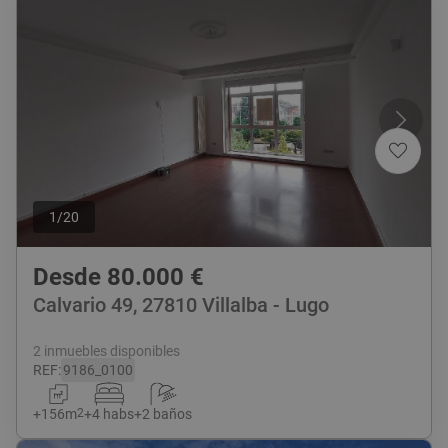
1
/
20
Desde
80.000
€
Calvario 49, 27810 Villalba - Lugo
2 inmuebles disponibles
REF
:
9186_0100
+
156
m
2
+
4 habs
+
2 baños