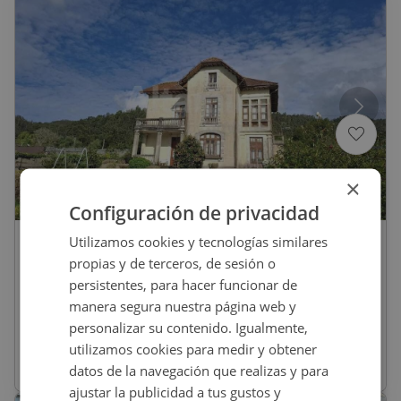
×
1
/
23
Configuración de privacidad
Utilizamos cookies y tecnologías similares
350.000
€
propias y de terceros, de sesión o
Chalet En Venta En CAPILLA, 85, Viveiro
persistentes, para hacer funcionar de
manera segura nuestra página web y
personalizar su contenido. Igualmente,
REF
:
9212_0121_PE0001
utilizamos cookies para medir y obtener
datos de la navegación que realizas y para
411
m
2
6 habs
3 baños
ajustar la publicidad a tus gustos y