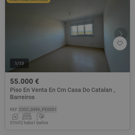
CONDICIONES ESPECIALES
1
/
13
55.000
€
Piso En Venta En Cm Casa Do Catalan ,
Barreiros
REF
:
2302_0496_PE0001
57
m
2
2 habs
1 baños