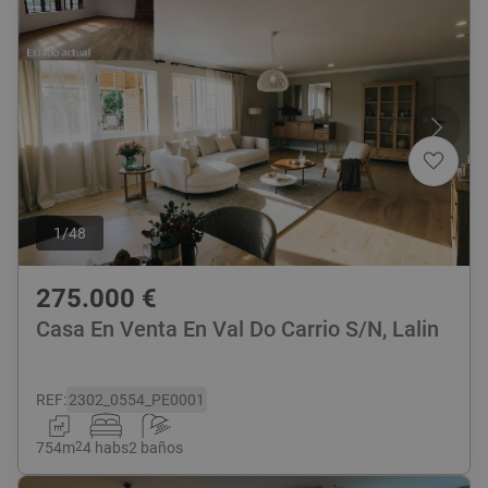
1
/
48
275.000
€
Casa En Venta En Val Do Carrio S/N, Lalin
REF
:
2302_0554_PE0001
754
m
2
4 habs
2 baños