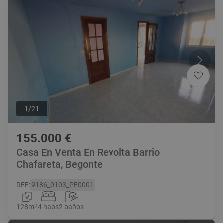
1
/
21
155.000
€
Casa En Venta En Revolta Barrio
Chafareta, Begonte
REF
:
9186_0103_PE0001
128
m
2
4 habs
2 baños