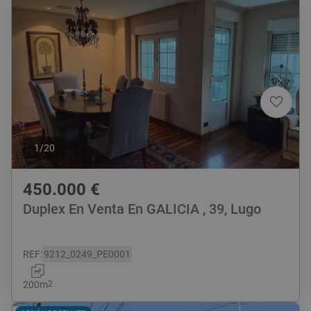
1
/
20
450.000
€
Duplex En Venta En GALICIA , 39, Lugo
REF
:
9212_0249_PE0001
200
m
2