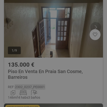
1
/
9
135.000
€
Piso En Venta En Praia San Cosme,
Barreiros
REF
:
2302_0237_PE0001
146
m
2
4 habs
3 baños