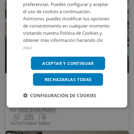
CONDICIONES ESPECIALES
preferencias. Puedes configurar y aceptar
el uso de cookies a continuación.
Asimismo, puedes modificar tus opciones
de consentimiento en cualquier momento
visitando nuestra Política de Cookies y
obtener más información haciendo clic
aquí
ACEPTAR Y CONTINUAR
1
/
10
RECHAZARLAS TODAS
55.000
€
Piso En Venta En Meliton Cortiñas, Viveiro
CONFIGURACIÓN DE COOKIES
REF
:
2302_0190_PE0001
147
m
2
3 habs
1 baños