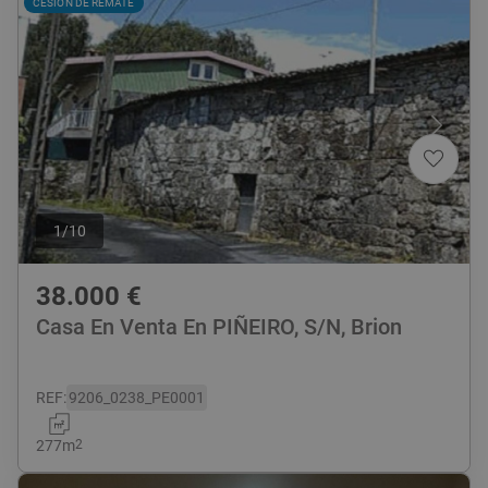
CESIÓN DE REMATE
1
/
10
38.000
€
Casa En Venta En PIÑEIRO, S/N, Brion
REF
:
9206_0238_PE0001
277
m
2