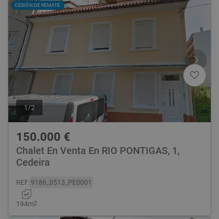
CESIÓN DE REMATE
1
/
2
150.000
€
Chalet En Venta En RIO PONTIGAS, 1,
Cedeira
REF
:
9186_0513_PE0001
194
m
2