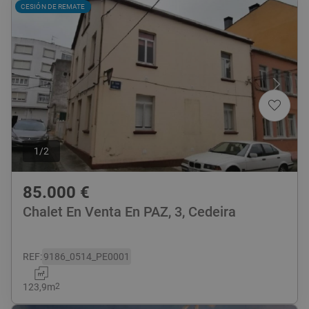
CESIÓN DE REMATE
1
/
2
85.000
€
Chalet En Venta En PAZ, 3, Cedeira
REF
:
9186_0514_PE0001
123,9
m
2