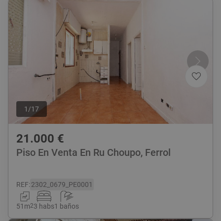
1
/
17
21.000
€
Piso En Venta En Ru Choupo, Ferrol
REF
:
2302_0679_PE0001
51
m
2
3 habs
1 baños