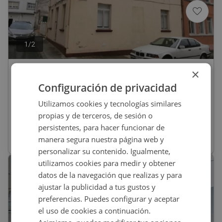
1
/
2
×
85.000
€
Configuración de privacidad
Chalet En Venta En PAZ, 3, Cedeira
Utilizamos cookies y tecnologías similares
propias y de terceros, de sesión o
REF
:
9186_0514_PE0001
persistentes, para hacer funcionar de
manera segura nuestra página web y
123,9
m
2
personalizar su contenido. Igualmente,
utilizamos cookies para medir y obtener
CESIÓN DE REMATE
datos de la navegación que realizas y para
ajustar la publicidad a tus gustos y
preferencias. Puedes configurar y aceptar
el uso de cookies a continuación.