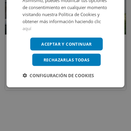
Asimismo, puedes modificar tus opciones
de consentimiento en cualquier momento
visitando nuestra Política de Cookies y
obtener más información haciendo clic
1
/
2
aquí
150.000
€
ACEPTAR Y CONTINUAR
Chalet En Venta En RIO PONTIGAS, 1,
Cedeira
RECHAZARLAS TODAS
REF
:
9186_0513_PE0001
CONFIGURACIÓN DE COOKIES
194
m
2