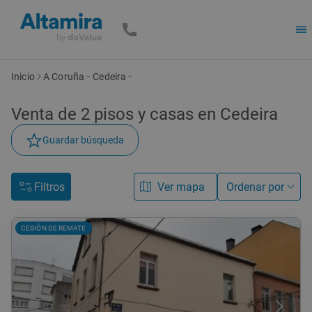
Inicio
A Coruña
Cedeira
Venta de
2
pisos y casas
en Cedeira
Guardar búsqueda
Filtros
Ver mapa
Ordenar por
CESIÓN DE REMATE