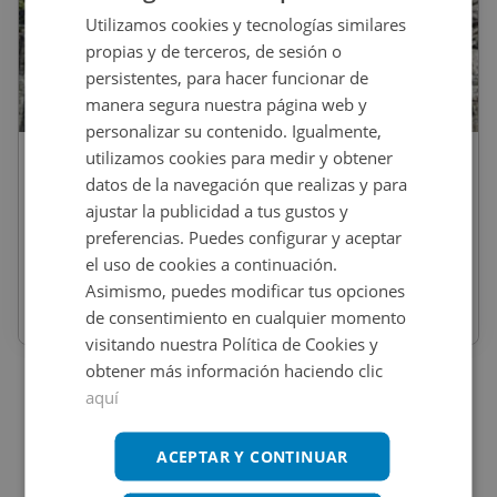
Utilizamos cookies y tecnologías similares
propias y de terceros, de sesión o
persistentes, para hacer funcionar de
1
/
10
manera segura nuestra página web y
personalizar su contenido. Igualmente,
utilizamos cookies para medir y obtener
38.000
€
datos de la navegación que realizas y para
Casa En Venta En PIÑEIRO, S/N, Brion
ajustar la publicidad a tus gustos y
preferencias. Puedes configurar y aceptar
el uso de cookies a continuación.
REF
:
9206_0238_PE0001
Asimismo, puedes modificar tus opciones
de consentimiento en cualquier momento
277
m
2
visitando nuestra Política de Cookies y
obtener más información haciendo clic
aquí
ACEPTAR Y CONTINUAR