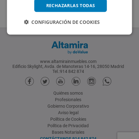
RECHAZARLAS TODAS
CONFIGURACIÓN DE COOKIES
www.altamirainmuebles.com
Edificio Skylight, Avda. de Manoteras 14-16, 28050 Madrid
Tel.:914 842 874
Quiénes somos
Profesionales
Gobierno Corporativo
Aviso legal
Política de Cookies
Política de Privacidad
Bases Notariales
CONTÁCTANOS
914 842 874