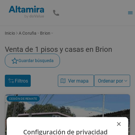
Inicio
A Coruña
Brion
Venta de
1
pisos y casas
en Brion
Guardar búsqueda
Filtros
Ver mapa
Ordenar por
CESIÓN DE REMATE
×
Configuración de privacidad