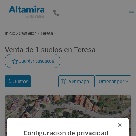
Inicio
Castellón
Teresa
Venta de
1
suelos
en Teresa
Guardar búsqueda
Filtros
Ver mapa
Ordenar por
×
Configuración de privacidad