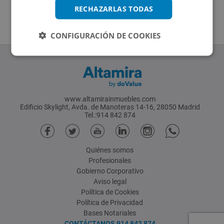
RECHAZARLAS TODAS
CONFIGURACIÓN DE COOKIES
www.altamirainmuebles.com
Edificio Skylight, Avda. de Manoteras 14-16, 28050 Madrid
Tel.:914 842 874
Quiénes somos
Profesionales
Gobierno Corporativo
Aviso legal
Política de Cookies
Política de Privacidad
Bases Notariales
CONTÁCTANOS
914 842 874