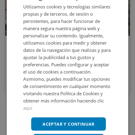
Utilizamos cookies y tecnologías similares
propias y de terceros, de sesión o
persistentes, para hacer funcionar de
1
/
8
manera segura nuestra página web y
personalizar su contenido. Igualmente,
utilizamos cookies para medir y obtener
38.000
€
datos de la navegación que realizas y para
49.100
€
-
22,61
%
Suelo En Venta En Teresa
ajustar la publicidad a tus gustos y
preferencias. Puedes configurar y aceptar
el uso de cookies a continuación.
REF
:
2040_0093_PE0001
Asimismo, puedes modificar tus opciones
de consentimiento en cualquier momento
1.940
m
2
Residencial
visitando nuestra Política de Cookies y
obtener más información haciendo clic
aquí
ACEPTAR Y CONTINUAR