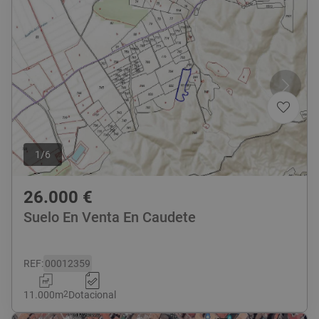
1
/
6
26.000
€
Suelo En Venta En Caudete
REF
:
00012359
11.000
m
2
Dotacional