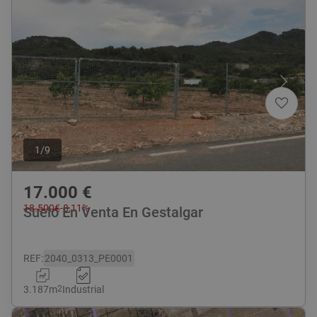
1
/
9
17.000
€
18.500
€
-
8,11
%
Suelo En Venta En Gestalgar
REF
:
2040_0313_PE0001
3.187
m
2
Industrial