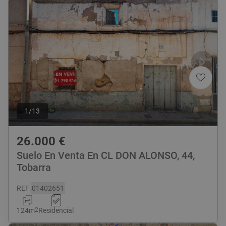
1
/
13
26.000
€
Suelo En Venta En CL DON ALONSO, 44,
Tobarra
REF
:
01402651
124
m
2
Residencial