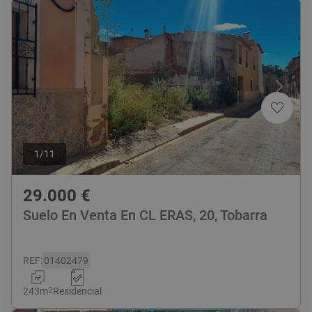
1
/
11
29.000
€
Suelo En Venta En CL ERAS, 20, Tobarra
REF
:
01402479
243
m
2
Residencial