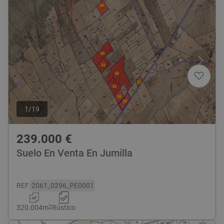
1
/
19
239.000
€
Suelo En Venta En Jumilla
REF
:
2061_0296_PE0001
320.004
m
2
Rústico