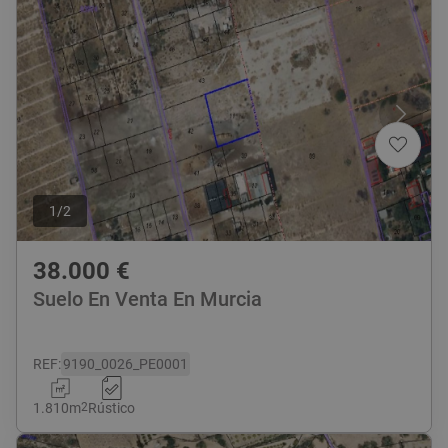
1
/
2
38.000
€
Suelo En Venta En Murcia
REF
:
9190_0026_PE0001
1.810
m
2
Rústico