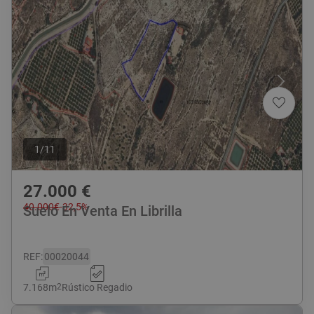
1
/
11
27.000
€
40.000
€
-
32,5
%
Suelo En Venta En Librilla
REF
:
00020044
7.168
m
2
Rústico Regadio