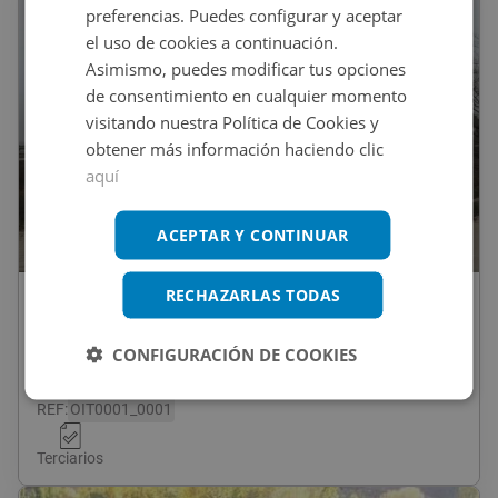
preferencias. Puedes configurar y aceptar
el uso de cookies a continuación.
Asimismo, puedes modificar tus opciones
de consentimiento en cualquier momento
visitando nuestra Política de Cookies y
obtener más información haciendo clic
aquí
ACEPTAR Y CONTINUAR
1
/
4
RECHAZARLAS TODAS
Consultar precio
Ctra. Albacete, Centro Comercial Y De
CONFIGURACIÓN DE COOKIES
Ocio “ Las Viñas” S/n, 13700 Tomelloso -
Ciudad Real
2 inmuebles disponibles
REF
:
OIT0001_0001
Terciarios