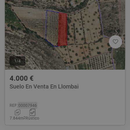
1
/
4
4.000
€
Suelo En Venta En Llombai
REF
:
00007946
7.844
m
2
Rústico