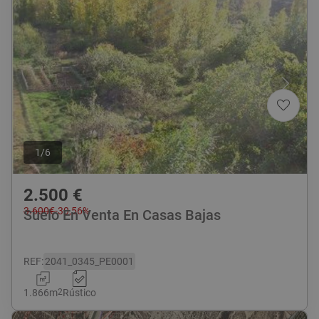
1
/
6
2.500
€
3.600
€
-
30,56
%
Suelo En Venta En Casas Bajas
REF
:
2041_0345_PE0001
1.866
m
2
Rústico