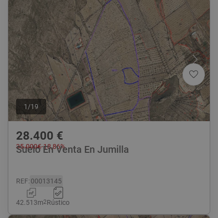
1
/
19
28.400
€
35.000
€
-
18,86
%
Suelo En Venta En Jumilla
REF
:
00013145
42.513
m
2
Rústico