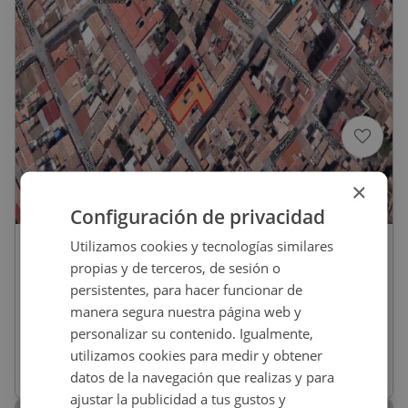
×
1
/
4
Configuración de privacidad
Utilizamos cookies y tecnologías similares
62.500
€
propias y de terceros, de sesión o
Suelo En Venta En SAN ESTEBAN, 14,
persistentes, para hacer funcionar de
Molina De Segura
manera segura nuestra página web y
personalizar su contenido. Igualmente,
REF
:
2041_0362_PE0001
utilizamos cookies para medir y obtener
datos de la navegación que realizas y para
69
m
2
Residencial
ajustar la publicidad a tus gustos y