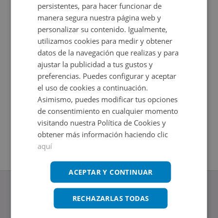
persistentes, para hacer funcionar de
manera segura nuestra página web y
personalizar su contenido. Igualmente,
utilizamos cookies para medir y obtener
datos de la navegación que realizas y para
ajustar la publicidad a tus gustos y
preferencias. Puedes configurar y aceptar
el uso de cookies a continuación.
Asimismo, puedes modificar tus opciones
Garaje en venta en RESIDENCIAL ALBOLAFIA 24
Calle Gen
de consentimiento en cualquier momento
Impuestos no incluidos
Impuestos
2
2
24
m
+
15
m
visitando nuestra Política de Cookies y
obtener más información haciendo clic
aquí
ACEPTAR Y CONTINUAR
RECHAZARLAS TODAS