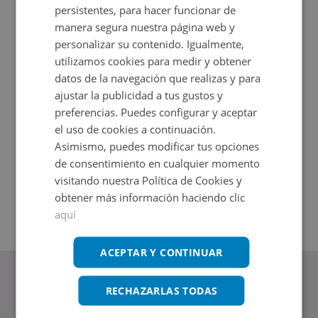
persistentes, para hacer funcionar de
manera segura nuestra página web y
personalizar su contenido. Igualmente,
utilizamos cookies para medir y obtener
datos de la navegación que realizas y para
ajustar la publicidad a tus gustos y
preferencias. Puedes configurar y aceptar
el uso de cookies a continuación.
Asimismo, puedes modificar tus opciones
Cl Ramon Turro -, 08005 Barcelona - Barcelona
Garaje en
de consentimiento en cualquier momento
Impuestos no incluidos
Impuestos
2
+
10,1
m
Ahorro 5
visitando nuestra Política de Cookies y
14.000€
obtener más información haciendo clic
2
5
m
aquí
ACEPTAR Y CONTINUAR
RECHAZARLAS TODAS