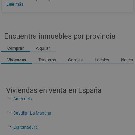
Leer más
Ponte en contacto con nosotros y te informaremos al detalle de
todas las ventajas y características de los planes de
financiación que tenemos disponibles para cualquier vivienda
que te interese, te ayudaremos a encontrar la mejor solución.
Encuentra inmuebles por provincia
Comprar
Alquilar
Viviendas
Trasteros
Garajes
Locales
Naves I
Viviendas en venta en España
Andalucía
Castilla - La Mancha
Extremadura