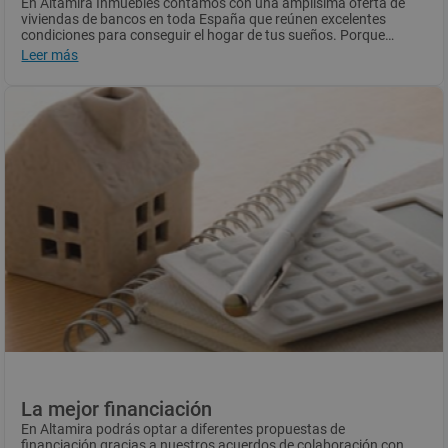
En Altamira Inmuebles contamos con una
amplísima oferta de
viviendas de bancos
en toda España que reúnen excelentes
condiciones para conseguir el hogar de tus sueños. Porque
todos tenemos ese sitio especial imaginado en nuestra cabeza,
Leer más
Por eso, trabajamos siempre para darte todas las facilidades
donde nos encantaría vivir. Nosotros queremos que encuentres
posibles. Actualmente contamos con
más de 15.000
pisos en
el tuyo.
venta
de bancos, tanto de obra nueva como de segunda mano.
Todos listos para firmar y comenzar a disfrutar.
La mejor financiación
En Altamira podrás optar a diferentes propuestas de
financiación gracias a nuestros acuerdos de colaboración con