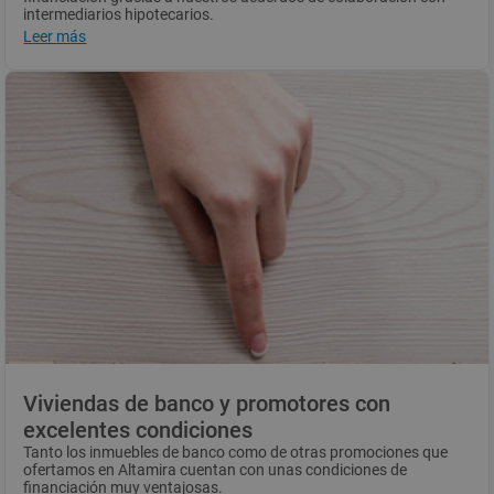
intermediarios hipotecarios.
Leer más
Benefíciate de un asesoramiento 100% digital y gratuito.
Infórmate
aquí
.
Viviendas de banco y promotores con
excelentes condiciones
Tanto los inmuebles de banco como de otras promociones que
ofertamos en Altamira cuentan con unas
condiciones de
financiación muy ventajosas.