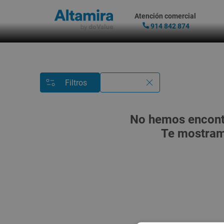
Atención comercial
914 842 874
Filtros
No hemos encontr
Te mostramo