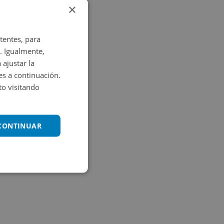
×
tentes, para
. Igualmente,
 ajustar la
es a continuación.
o visitando
 CONTINUAR